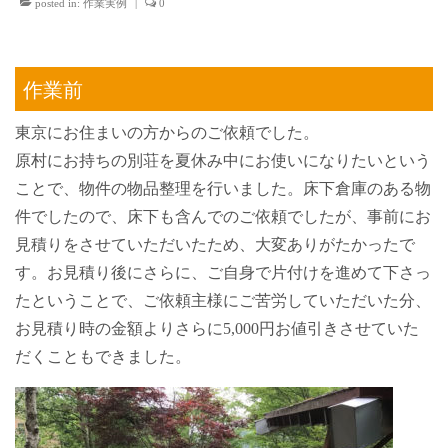
posted in:
作業実例
|
0
終活・生前整理
作業料金
作業前
作業実例
東京にお住まいの方からのご依頼でした。
会社概要
原村にお持ちの別荘を夏休み中にお使いになりたいという
ことで、物件の物品整理を行いました。床下倉庫のある物
お問い合わせ
件でしたので、床下も含んでのご依頼でしたが、事前にお
見積りをさせていただいたため、大変ありがたかったで
す。お見積り後にさらに、ご自身で片付けを進めて下さっ
たということで、ご依頼主様にご苦労していただいた分、
お見積り時の金額よりさらに5,000円お値引きさせていた
だくこともできました。