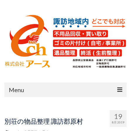
Menu
HOME
19
片付け・不用品回収
別荘の物品整理 諏訪郡原村
8月 2019
遺品整理