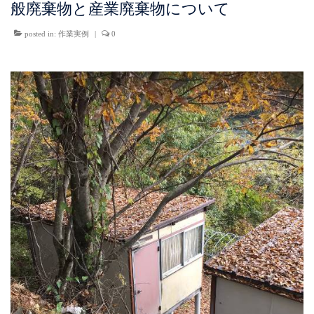
般廃棄物と産業廃棄物について
終活・生前整理
posted in:
作業実例
|
0
作業料金
作業実例
会社概要
お問い合わせ