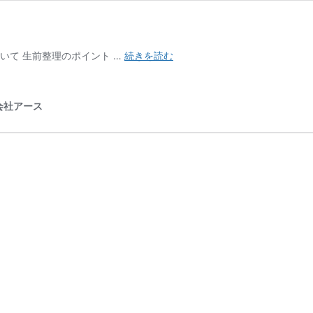
生
ついて 生前整理のポイント …
続きを読む
前
整
理・
会社アース
終
活