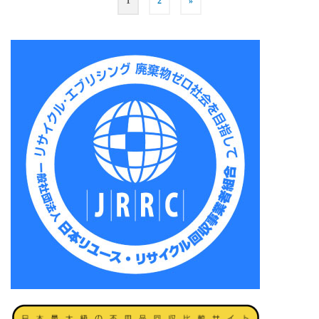
1
2
»
稿
の
ペ
ー
ジ
送
り