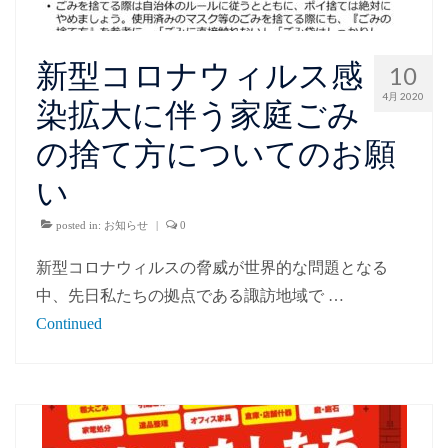
新型コロナウィルス感
10
4月 2020
染拡大に伴う家庭ごみ
の捨て方についてのお願
い
posted in:
お知らせ
|
0
新型コロナウィルスの脅威が世界的な問題となる
中、先日私たちの拠点である諏訪地域で …
Continued