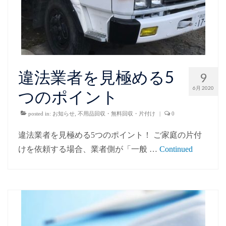
違法業者を見極める5
9
6月 2020
つのポイント
posted in:
お知らせ
,
不用品回収・無料回収・片付け
|
0
違法業者を見極める5つのポイント！ ご家庭の片付
けを依頼する場合、業者側が「一般 …
Continued