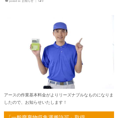
posted in:
お知らせ
|
0
終活・生前整理
作業料金
作業実例
会社概要
お問い合わせ
アースの作業基本料金がよりリーズナブルなものになりま
したので、お知らせいたします！
「一般廃棄物収集運搬許可」取得